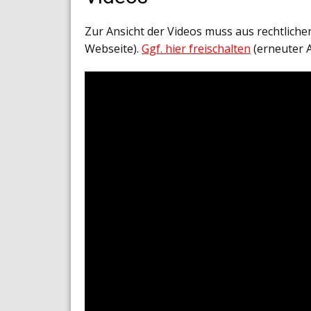
Zur Ansicht der Videos muss aus rechtlich
Webseite).
Ggf. hier freischalten
(erneuter 