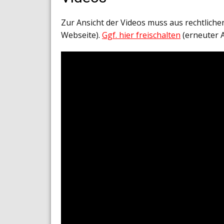
Zur Ansicht der Videos muss aus rechtlich
Webseite).
Ggf. hier freischalten
(erneuter 