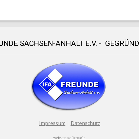
EUNDE SACHSEN-ANHALT E.V. - GEGRÜND
Impressum
|
Datenschutz
websi
te by
FirmaGo