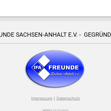
EUNDE SACHSEN-ANHALT E.V. - GEGRÜND
Impressum
|
Datenschutz
websi
te by
FirmaGo