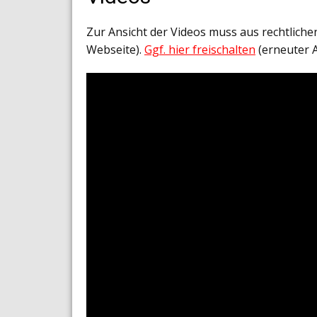
Zur Ansicht der Videos muss aus rechtlich
Webseite).
Ggf. hier freischalten
(erneuter 