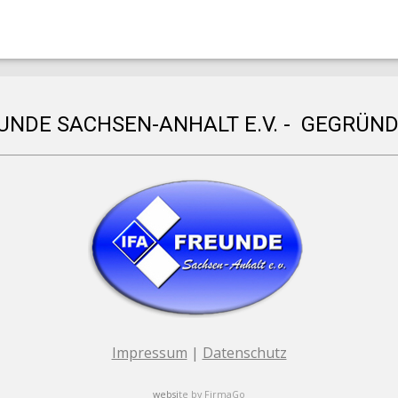
EUNDE SACHSEN-ANHALT E.V. - GEGRÜND
Impressum
|
Datenschutz
websi
te by
FirmaGo