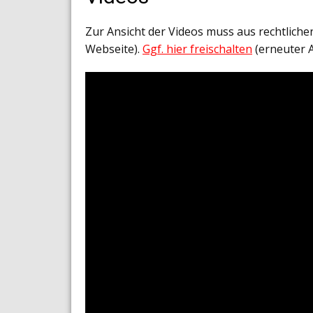
Zur Ansicht der Videos muss aus rechtlich
Webseite).
Ggf. hier freischalten
(erneuter 