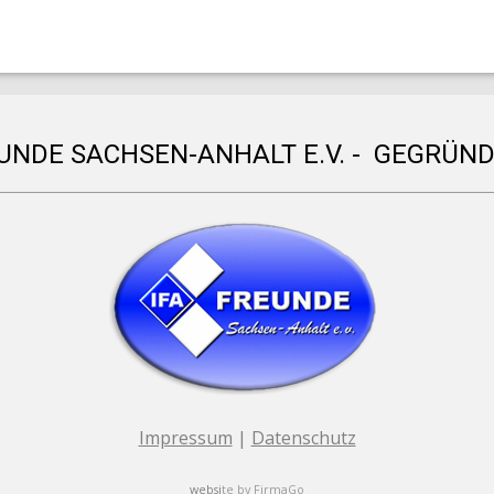
EUNDE SACHSEN-ANHALT E.V. - GEGRÜND
Impressum
|
Datenschutz
websi
te by
FirmaGo