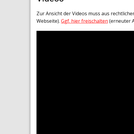
Zur Ansicht der Videos muss aus rechtlich
Webseite).
Ggf. hier freischalten
(erneuter 