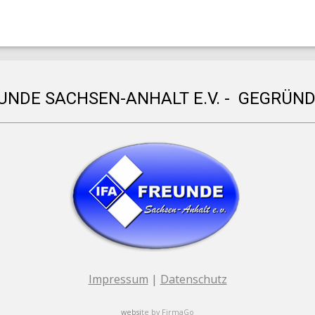
EUNDE SACHSEN-ANHALT E.V. - GEGRÜND
Impressum
|
Datenschutz
websi
te by
FirmaGo