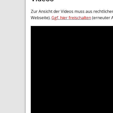
Zur Ansicht der Videos muss aus rechtlich
Webseite).
Ggf. hier freischalten
(erneuter 