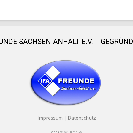
EUNDE SACHSEN-ANHALT E.V. - GEGRÜND
Impressum
|
Datenschutz
websi
te by
FirmaGo