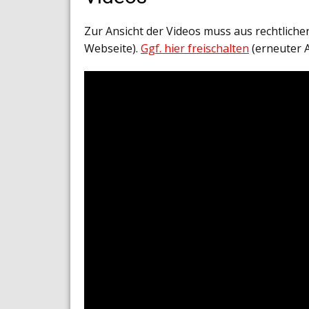
Zur Ansicht der Videos muss aus rechtlich
Webseite).
Ggf. hier freischalten
(erneuter 