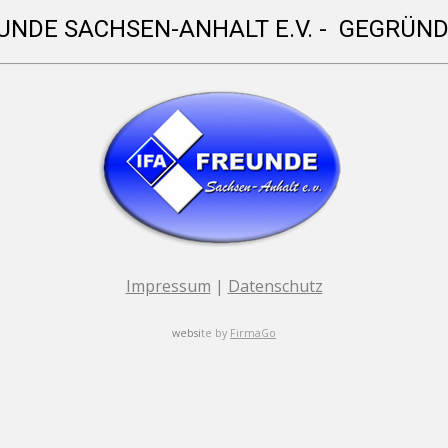
EUNDE SACHSEN-ANHALT E.V. - GEGRÜND
Impressum
|
Datenschutz
websi
te by
FirmaGo